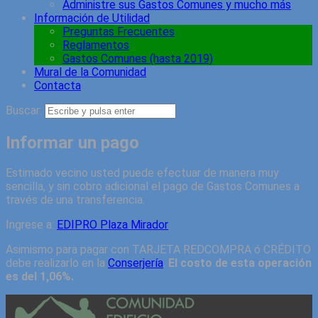
Administre sus Gastos Comunes y mucho más
Información de Utilidad
Preguntas Frecuentes
Reglamentos
Gastos Comunes (hasta 2019)
Mural de la Comunidad
Contacta
Buscar:
Informar un pago
Estimado vecino usted puede efectuar de manera muy
sencilla, y sin cobro adicional el pago de Gastos Comunes a
través de una transferencia.
Ingrese a:
EDIPRO Plaza Mirador
Asimismo para pagar con TARJETA REDCOMPRA ó CRÉDITO
debe realizarlo en la
Conserjería
.
El costo de esta operación
es del 1,06%.